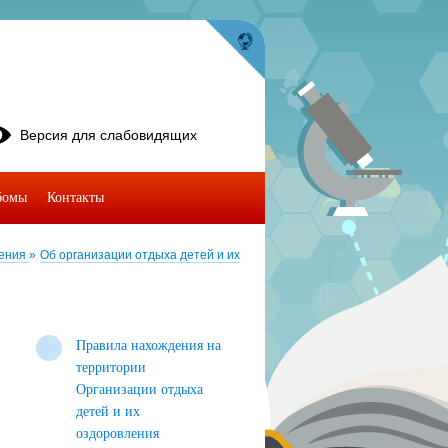
Версия для слабовидящих
бомы
Контакты
ления
»
Об организации отдыха детей и их
Правила нахождения на
территории
Организации отдыха
детей и их
оздоровления