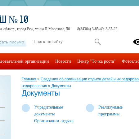
ОШ № 10
я область, город Реж, улица П.Морозова, 56
8(34364) 3-85-49, 3-87-22
сать письмо
азовательной организации
Новости
Центр "Точка роста"
Фотоаль
Главная
»
Сведения об организации отдыха детей и их оздоров
оздоровления
»
Документы
Документы
Учредительные
Реализуемые
документы
программы
Организации отдыха