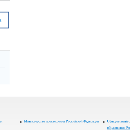
а
ии
Министерство просвещения Российской Федерации
Официальный с
образования Р