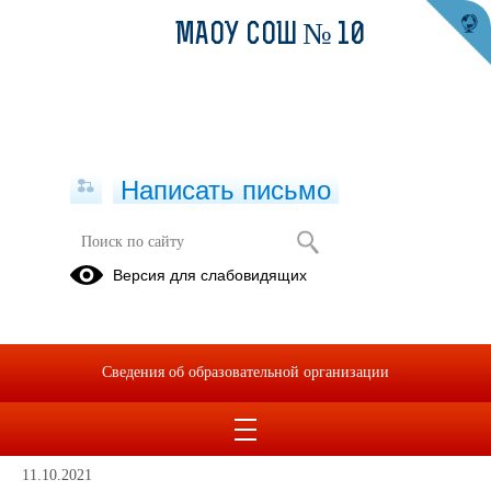
МАОУ СОШ № 10
Написать письмо
Мониторинг качества образования
Версия для слабовидящих
Региональные
Национально
исследования
исследование
сформированности
качества
Сведения об образовательной организации
ФГ
образования
(НИКО)
11.10.2021