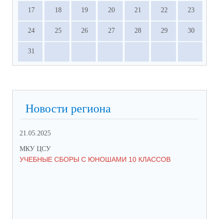
17
18
19
20
21
22
23
24
25
26
27
28
29
30
31
Новости региона
21.05.2025
10.
МКУ ЦСУ
МК
УЧЕБНЫЕ СБОРЫ С ЮНОШАМИ 10 КЛАССОВ
СТ
РО
МЕ