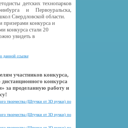
етодисты детских технопарков
нбурга и Первоуральска,
школ Свердловской области.
 призерами конкурса и
ми конкурса стали 20
ожно увидеть в
о данной ссылке
елям участников конкурса,
о дистанционного конкурса
и» за проделанную работу и
су!
кого творчества (Штучки от 3D ручки) по
кого творчества (Штучки от 3D ручки) по
кого творчества (Штучки от 3D ручки) по