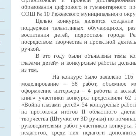
образования цифрового и гуманитарного п
СОШ № 10 Режевского муниципального окру
Целью конкурса является создани
поддержки талантливых обучающихся, разв
воспитания детей, подростков города Р
посредством творчества и проектной деяте
Й
ручкой.
В это году были объявлены темы ко
глазами детей» и конкурсные работы должн
из тем.
На конкурс было заявлено 116 
моделирование – 58 работ, объемное м
оформление интерьера – 4 работы и колла
книг» участники конкурса представили 62 
«Война глазами детей» 54 конкурсные рабо
на протоколы итогов II областного диста
творчества (Штучки от 3D ручки) по номинац
руководителями работ участников конкурса. 
педагогов, среди них педагоги дополните