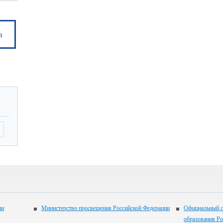
а
ии
Министерство просвещения Российской Федерации
Официальный с
образования Р