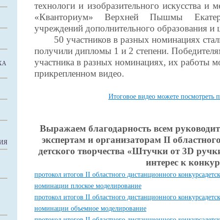
технологи и изобразительного искусства и м
«Кванториум» Верхней Пышмы Екатери
учреждений дополнительного образования и 
50 участников в разных номинациях стали
получили дипломы 1 и 2 степени. Победителя
участника в разных номинациях, их работы м
ХА
прикрепленном видео.
Итоговое видео можете посмотреть п
Выражаем благодарность всем руководит
экспертам и организаторам II областног
ИЯ
детского творчества «Штучки от 3D ручк
интерес к конкур
протокол итогов II областного дистанционного конкурсадетс
номинации плоское моделирование
протокол итогов II областного дистанционного конкурсадетс
номинации объемное моделирование
протокол итогов II областного дистанционного конкурсадетс