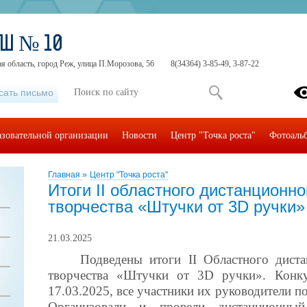
ОШ № 10
я область, город Реж, улица П.Морозова, 56
8(34364) 3-85-49, 3-87-22
сать письмо
азовательной организации
Новости
Центр "Точка роста"
Фотоаль
Главная
»
Центр "Точка роста"
Итоги II областного дистанционно
творчества «Штучки от 3D ручки»
21.03.2025
Подведены итоги
II
Областного диста
творчества «Штучки от 3D ручки». Конк
17.03.2025, все участники их руководители 
Организовали и провели дистанционный