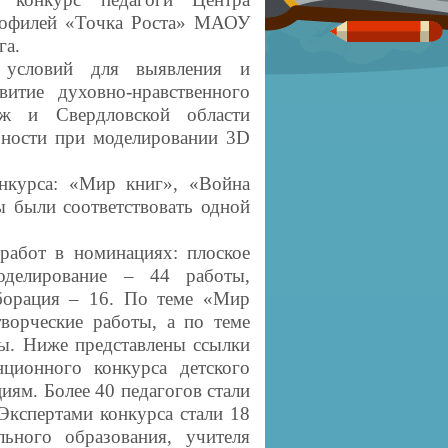
рофилей «Точка Роста» МАОУ
га.
е условий для выявления и
итие духовно-нравственного
еж и Свердловской области
льности при моделировании 3D
нкурса: «Мир книг», «Война
ы были соответствовать одной
работ в номинациях: плоское
оделирование – 44 работы,
борация – 16. По теме «Мир
творческие работы, а по теме
ты. Ниже представлены ссылки
нционного конкурса детского
иям. Более 40 педагогов стали
Экспертами конкурса стали 18
льного образования, учителя