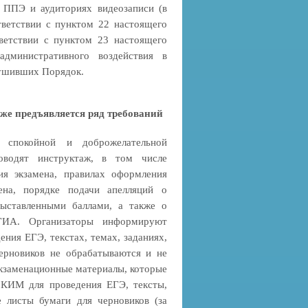
 ППЭ и аудиториях видеозаписи (в
тветствии с пунктом 22 настоящего
ветствии с пунктом 23 настоящего
дминистративного воздействия в
рушивших Порядок.
кже предъявляется ряд требований
 спокойной и доброжелательной
роводят инструктаж, в том числе
я экзамена, правилах оформления
ена, порядке подачи апелляций о
ыставленными баллами, а также о
ГИА. Организаторы информируют
ния ЕГЭ, текстах, темах, заданиях,
ерновиков не обрабатываются и не
кзаменационные материалы, которые
, КИМ для проведения ЕГЭ, тексты,
е листы бумаги для черновиков (за