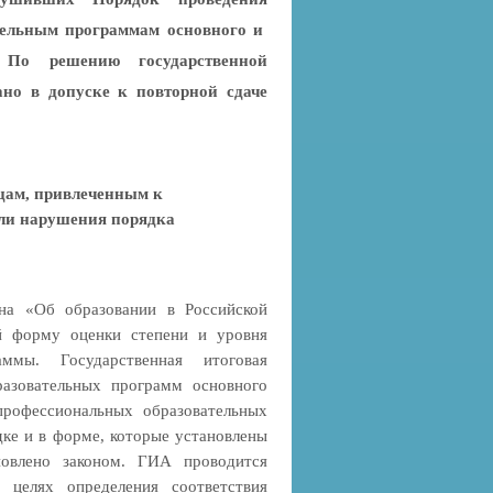
ательным программам основного и
. По решению государственной
но в допуске к повторной сдаче
цам, привлеченным к
ли нарушения порядка
она «Об образовании в Российской
ой форму оценки степени и уровня
ммы. Государственная итоговая
разовательных программ основного
профессиональных образовательных
дке и в форме, которые установлены
новлено законом. ГИА проводится
 целях определения соответствия