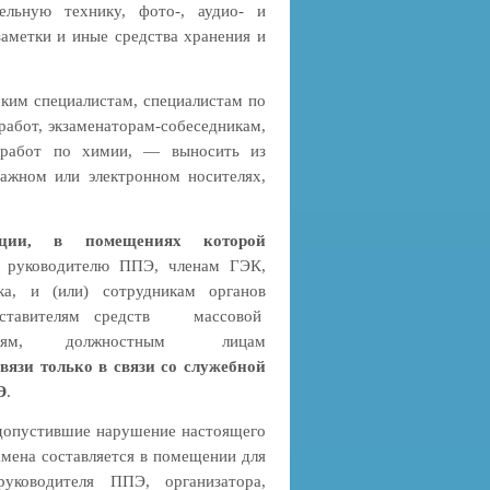
тельную технику, фото-, аудио- и
аметки и иные средства хранения и
ским специалистам, специалистам по
РОССИИ
абот, экзаменаторам-собеседникам,
 работ по химии, — выносить из
ажном или электронном носителях,
зации, в помещениях которой
, руководителю ППЭ, членам ГЭК,
ка, и (или) сотрудникам органов
едставителям средств массовой
ИГЛАСИТЕЛЬНОМ
елям, должностным лицам
СКОЙ
вязи только в связи со служебной
ЬНИКОВ
Э
.
 допустившие нарушение настоящего
замена составляется в помещении для
ководителя ППЭ, организатора,