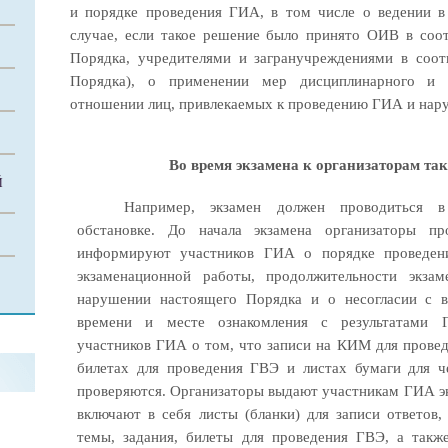
и порядке проведения ГИА, в том числе о ведении в
случае, если такое решение было принято ОИВ в соо
Порядка, учредителями и загранучреждениями в соот
Порядка), о применении мер дисциплинарного и а
отношении лиц, привлекаемых к проведению ГИА и на
Во время экзамена к организаторам та
Й
Например, экзамен должен проводиться в
обстановке. До начала экзамена организаторы п
информируют участников ГИА о порядке проведени
экзаменационной работы, продолжительности экзам
нарушении настоящего Порядка и о несогласии с в
времени и месте ознакомления с результатами 
участников ГИА о том, что записи на КИМ для проведе
билетах для проведения ГВЭ и листах бумаги для ч
проверяются. Организаторы выдают участникам ГИА э
включают в себя листы (бланки) для записи ответов
темы, задания, билеты для проведения ГВЭ, а такж