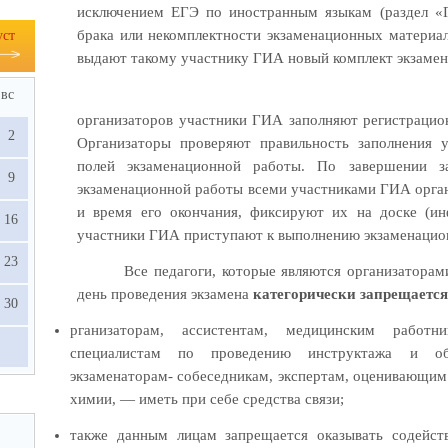
исключением ЕГЭ по иностранным языкам (раздел «Г
брака или некомплектности экзаменационных материа
уст
выдают такому участнику ГИА новый комплект экзаме
вс
организаторов участники ГИА заполняют регистрацио
2
Организаторы проверяют правильность заполнения 
полей экзаменационной работы. По завершении з
9
экзаменационной работы всеми участниками ГИА орган
и время его окончания, фиксируют их на доске (ин
16
участники ГИА приступают к выполнению экзаменацио
23
Все педагоги, которые являются организатора
день проведения экзамена
категорически запрещается
30
рганизаторам, ассистентам, медицинским работни
специалистам по проведению инструктажа и об
экзаменаторам- собеседникам, экспертам, оценивающим
химии, — иметь при себе средства связи;
также данным лицам запрещается оказывать содейст