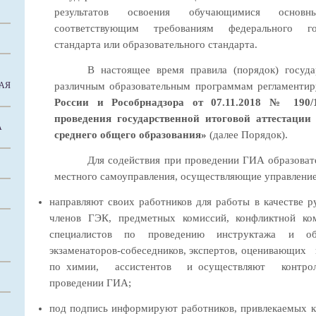
результатов освоения обучающимися основн
соответствующим требованиям федерального гос
стандарта или образовательного стандарта.
В настоящее время правила (порядок) госуда
АЯ
различным образовательным программам регламенти
России и Рособрнадзора от 07.11.2018 № 190
проведения государственной итоговой аттестаци
А
среднего общего образования»
(далее Порядок).
Для содействия при проведении ГИА образоват
местного самоуправления, осуществляющие управление
направляют своих работников для работы в качестве р
членов ГЭК, предметных комиссий, конфликтной ком
специалистов по проведению инструктажа и об
экзаменаторов-собеседников, экспертов, оценивающ
по химии, ассистентов и осуществляют контроль 
проведении ГИА;
под подпись информируют работников, привлекаемых к