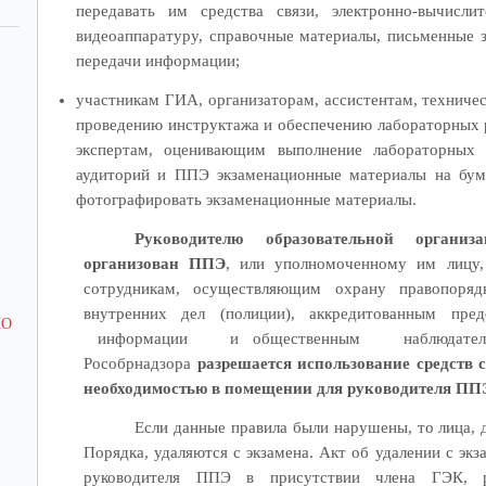
передавать им средства связи, электронно-вычисли
видеоаппаратуру, справочные материалы, письменные з
10.02.2025
15.04.2024
передачи информации;
МКУ ЦСУ
МКУ ЦСУ
участникам ГИА, организаторам, ассистентам, техниче
СТРАТЕГИЯ РАЗВИТИЯ ОБРАЗОВАНИЯ
НАБОР В ВУЗ МЧС 
проведению инструктажа и обеспечению лабораторных р
РОССИЙСКОЙ ФЕДЕРАЦИИ: ОТ
экспертам, оценивающим выполнение лабораторных
ЗАМЫСЛА К МЕХАНИЗМАМ
аудиторий и ППЭ экзаменационные материалы на бум
РЕАЛИЗАЦИИ
фотографировать экзаменационные материалы.
Руководителю образовательной органи
организован ППЭ
, или уполномоченному им лицу
27.04.2024
08.04.2024
сотрудникам, осуществляющим охрану правопоряд
МКУ ЦСУ
МКУ ЦСУ
внутренних дел (полиции), аккредитованным пр
ПО
ИНФОРМАЦИОННАЯ ВСТРЕЧА С
ОБ УЧАСТИИ В ПР
информации и общественным наблюдат
ПОДРОСТКАМИ, СОСТОЯЩИМИ НА
ЭТАПЕ ВСЕРОССИЙ
Рособрнадзора
разрешается использование средств с
ПРОФИЛАКТИЧЕСКИХ УЧЕТАХ, И ИХ
ОЛИМПИАДЫ ШКОЛ
необходимостью в помещении для руководителя ПП
РОДИТЕЛЯМИ ПО ВОПРОСАМ
ОРГАНИЗАЦИИ ЛЕТНЕЙ ЗАНЯТОСТИ.
Если данные правила были нарушены, то лица,
Порядка, удаляются с экзамена. Акт об удалении с эк
руководителя ППЭ в присутствии члена ГЭК, ру